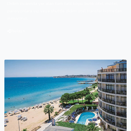
Didim civarında yer alan tüm tatil köyü, butik otel, motel,
pansiyonlara vip veya shuttle didim otel transfer hizmetleri
sunuyoruz.
Paylaş