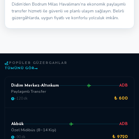
Didim’den Bodrum Milas Havalimanı’na ekonomik paylaşımlı
transfer hizmeti ile güvenli ve planlı ulaşım sağlayın. Belirli
güzergâhlarda, uygun fiyatlı ve konforlu yolculuk imkânı.
POPÜLER GÜZERGAHLAR
TÜMÜNÜ GÖR
Didim Merkez-Altınkum
ADB
Paylaşımlı Transfer
~120 dk
₺ 600
Akbük
ADB
Özel Midibüs (8~14 Kişi)
~90 dk
₺ 9720