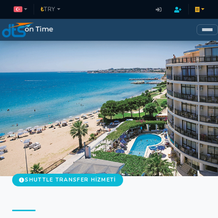
₺
TRY
SHUTTLE TRANSFER HIZMETI
Didim Otelleri Shuttle Transfer