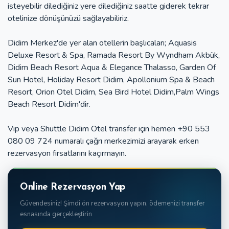
isteyebilir dilediğiniz yere dilediğiniz saatte giderek tekrar
otelinize dönüşünüzü sağlayabiliriz.
Didim Merkez'de yer alan otellerin başlıcaları; Aquasis
Deluxe Resort & Spa, Ramada Resort By Wyndham Akbük,
Didim Beach Resort Aqua & Elegance Thalasso, Garden Of
Sun Hotel, Holiday Resort Didim, Apollonium Spa & Beach
Resort, Orion Otel Didim, Sea Bird Hotel Didim,Palm Wings
Beach Resort Didim'dir.
Vip veya Shuttle Didim Otel transfer için hemen +90 553
080 09 724 numaralı çağrı merkezimizi arayarak erken
rezervasyon fırsatlarını kaçırmayın.
Online Rezervasyon Yap
Güvendesiniz! Şimdi ön rezervasyon yapın, ödemenizi transfer
esnasında gerçekleştirin