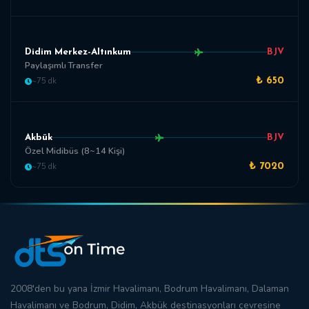
Didim Merkez-Altınkum
BJV
Paylaşımlı Transfer
~75 dk
₺ 650
Akbük
BJV
Özel Midibüs (8~14 Kişi)
~75 dk
₺ 7020
2008'den bu yana
İzmir Havalimanı
,
Bodrum Havalimanı
,
Dalaman
Havalimanı
ve
Bodrum
,
Didim
,
Akbük
destinasyonları çevresine