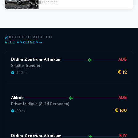
12.05.2026
BELIEBTE ROUTEN
ALLE ANZEIGEN
Didim Zentrum-Altınkum
ADB
Shuttle-Transfer
~120 dk
€ 12
Akbuk
ADB
Privat-Midibus (8–14 Personen)
~90 dk
€ 180
Didim Zentrum-Altınkum
BJV