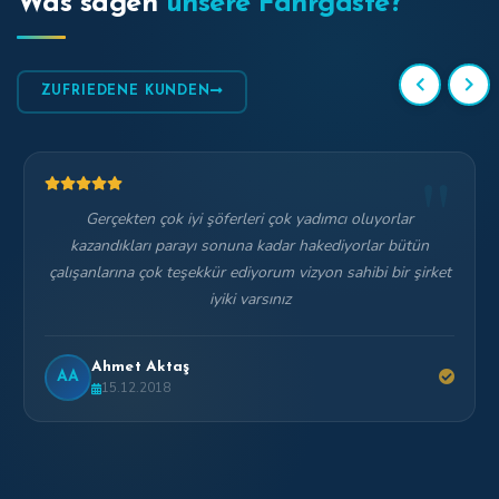
Was sagen
unsere Fahrgäste?
ZUFRIEDENE KUNDEN
"
Gerçekten çok iyi şöferleri çok yadımcı oluyorlar
kazandıkları parayı sonuna kadar hakediyorlar bütün
çalışanlarına çok teşekkür ediyorum vizyon sahibi bir şirket
iyiki varsınız
Ahmet Aktaş
AA
15.12.2018