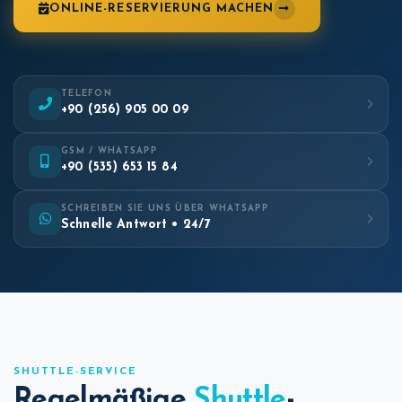
ONLINE-RESERVIERUNG MACHEN
TELEFON
+90 (256) 905 00 09
GSM / WHATSAPP
+90 (535) 653 15 84
SCHREIBEN SIE UNS ÜBER WHATSAPP
Schnelle Antwort • 24/7
SHUTTLE-SERVICE
Regelmäßige
Shuttle
-