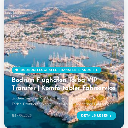
BODRUM FLUGHAFEN TRANSFER STANDORTE
Bodrum Flughafen Torba VIP
Transfer | Komfortabler Fahrservice
Buchen Sie Ihren VIP Transfer vom Flughafen Bodrum nach
Torba. Profitieren Sie von Festpreisen, modernen Fahrzeugen,
professionellen Fahrern
17.06.2026
DETAILS LESEN