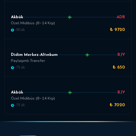
Akbük
ADB
Özel Midibüs (8~14 Kişi)
~90 dk
₺ 9720
Didim Merkez-Altınkum
BJV
Paylaşımlı Transfer
~75 dk
₺ 650
Akbük
BJV
Özel Midibüs (8~14 Kişi)
~75 dk
₺ 7020