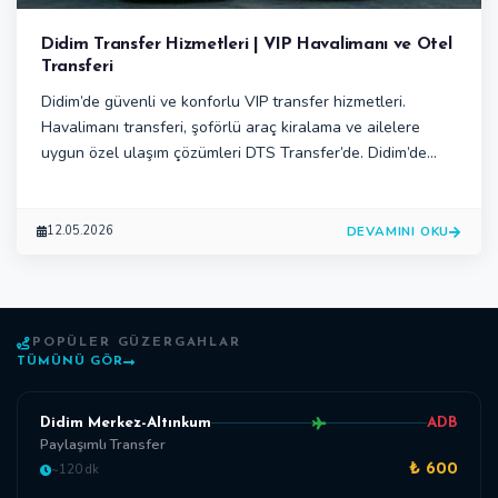
Didim Transfer Hizmetleri | VIP Havalimanı ve Otel
Transferi
Didim’de güvenli ve konforlu VIP transfer hizmetleri.
Havalimanı transferi, şoförlü araç kiralama ve ailelere
uygun özel ulaşım çözümleri DTS Transfer’de. Didim’de
tatil veya iş seyahatiniz için güvenli ve konforlu ulaşım
çözümleri keşfedin. DTS Transfer; VIP havalimanı transferi,
otel ulaşımı, şoförlü araç kiralama ve grup transferleri.
DEVAMINI OKU
12.05.2026
POPÜLER GÜZERGAHLAR
TÜMÜNÜ GÖR
Didim Merkez-Altınkum
ADB
Paylaşımlı Transfer
~120 dk
₺ 600