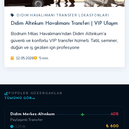
DIDIM HAVALIMANI TRANSFER LOKASYONLARI
Didim Altınkum Havalimanı Transferi | VIP Ulaşım
Bodrum Milas Havalimanı’ndan Didim Altınkum’a
güvenli ve konforlu VIP transfer hizmeti. Tatil, seminer,
düğün ve iş gezileri için profesyone
12.05.2026
5 min.
POPÜLER GÜZERGAHLAR
TÜMÜNÜ GÖR
Didim Merkez-Altınkum
ADB
Paylaşımlı Transfer
~120 dk
₺ 600