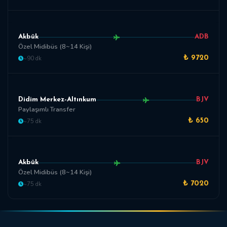
Akbük
ADB
Özel Midibüs (8~14 Kişi)
~90 dk
₺ 9720
Didim Merkez-Altınkum
BJV
Paylaşımlı Transfer
~75 dk
₺ 650
Akbük
BJV
Özel Midibüs (8~14 Kişi)
~75 dk
₺ 7020