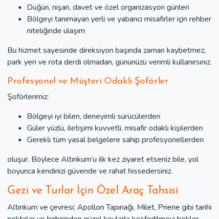
Düğün, nişan, davet ve özel organizasyon günleri
Bölgeyi tanımayan yerli ve yabancı misafirler için rehber
niteliğinde ulaşım
Bu hizmet sayesinde direksiyon başında zaman kaybetmez,
park yeri ve rota derdi olmadan, gününüzü verimli kullanırsınız.
Profesyonel ve Müşteri Odaklı Şoförler
Şoförlerimiz:
Bölgeyi iyi bilen, deneyimli sürücülerden
Güler yüzlü, iletişimi kuvvetli, misafir odaklı kişilerden
Gerekli tüm yasal belgelere sahip profesyonellerden
oluşur. Böylece Altınkum’u ilk kez ziyaret etseniz bile, yol
boyunca kendinizi güvende ve rahat hissedersiniz.
Gezi ve Turlar İçin Özel Araç Tahsisi
Altınkum ve çevresi; Apollon Tapınağı, Milet, Priene gibi tarihi
noktalar ve birbirinden güzel koylarla keşfedilmeyi bekler.