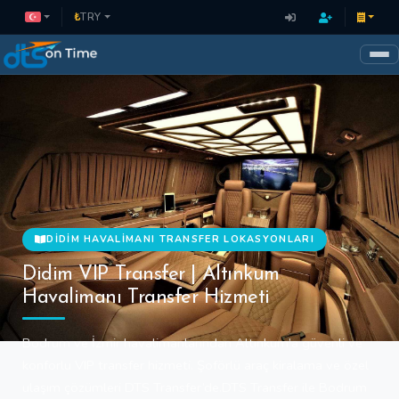
₺
TRY
DIDIM HAVALIMANI TRANSFER LOKASYONLARI
Didim VIP Transfer | Altınkum
Havalimanı Transfer Hizmeti
Bodrum ve İzmir havalimanlarından Altınkum’a güvenli ve
konforlu VIP transfer hizmeti. Şoförlü araç kiralama ve özel
ulaşım çözümleri DTS Transfer’de.DTS Transfer ile Bodrum